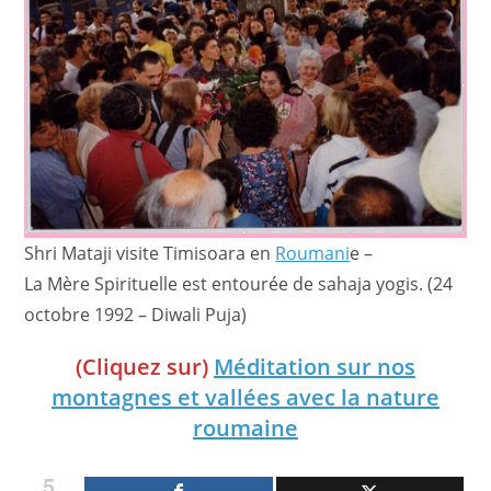
Shri Mataji visite Timisoara en
Roumani
e –
La Mère Spirituelle est entourée de sahaja yogis. (24
octobre 1992 – Diwali Puja)
(Cliquez sur)
Méditation sur nos
montagnes et vallées avec la nature
roumaine
5