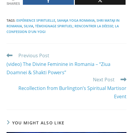
SHARES
TAGS
:
EXPÉRIENCE SPIRITUELLE
,
SAHAJA YOGA ROMANIA
,
SHRI MATAJI IN
ROMANIA
,
SILVIA
,
TÉMOIGNAGE SPIRITUEL; RENCONTRER LA DÉESSE; LA
CONFESSION D'UN YOGI
Read
Previous Post
more
(video) The Divine Feminine in Romania – “Ziua
articles
Doamnei & Shakti Powers”
Next Post
Recollection from Burlington’s Spiritual Martisor
Event
YOU MIGHT ALSO LIKE