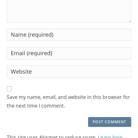
Enter
your
name
Enter
or
your
username
email
Enter
to
address
your
comment
to
website
comment
URL
Save my name, email, and website in this browser for
(optional)
the next time I comment.
This site uses Akismet to reduce spam.
Learn how