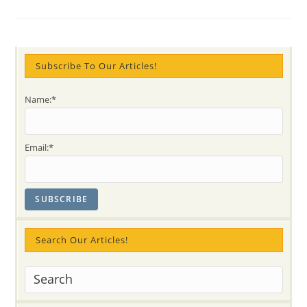
La
Forma
Natural
De
Un
Yogui
Sahaja
Subscribe To Our Articles!
–
4
Ejercicios
Name:*
De
Oración
Para
La
Mejora
Email:*
Personal
Durante
La
Meditación
Search Our Articles!